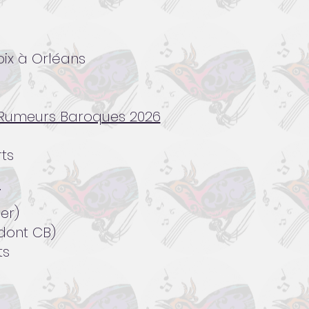
oix à Orléans
l Rumeurs Baroques 2026
rts
T
er)
dont CB)
ts